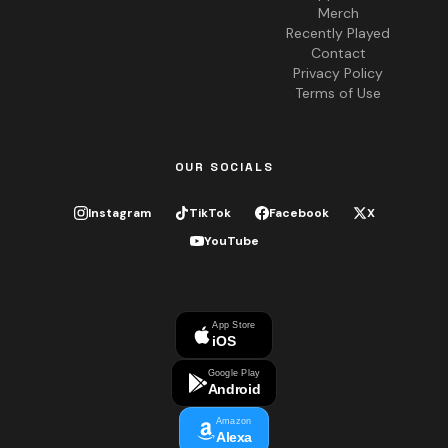
Merch
Recently Played
Contact
Privacy Policy
Terms of Use
OUR SOCIALS
Instagram
TikTok
Facebook
X
YouTube
App Store
iOS
Google Play
Android
Amazon
Alexa