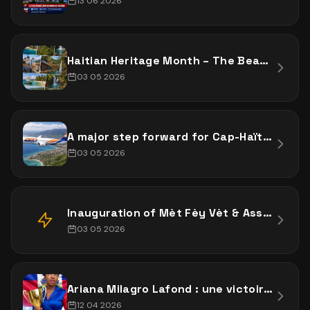
13 06 2026
Haitian Heritage Month – The Beauty, The Culture, The Power of a People
03 05 2026
A major step forward for Cap-Haïtien and Haiti!
03 05 2026
Inauguration of Mèt Fèy Vèt & Associates Plant – Limonade
03 05 2026
Ariana Milagro Lafond : une victoire qui résonne bien au-delà de la scène
12 04 2026